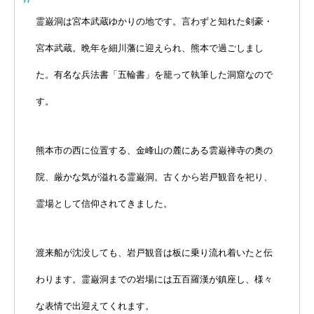
霊巌洞は宮本武蔵ゆかりの地です。言わずと知れた剣豪・
宮本武蔵。晩年を細川藩に迎えられ、熊本で過ごしまし
た。有名な兵法書「五輪書」を籠って執筆した洞窟なので
す。
熊本市の西に位置する、金峰山の麓にある雲巌禅寺の奥の
院、厳かな気が溢れる霊巌洞。古くから岩戸観音を祀り、
霊場として信仰されてきました。
渡来船が沈没しても、岩戸観音は板に乗り流れ着いたと伝
わります。霊巌洞までの岩場には五百羅漢が鎮座し、様々
な表情で出迎えてくれます。