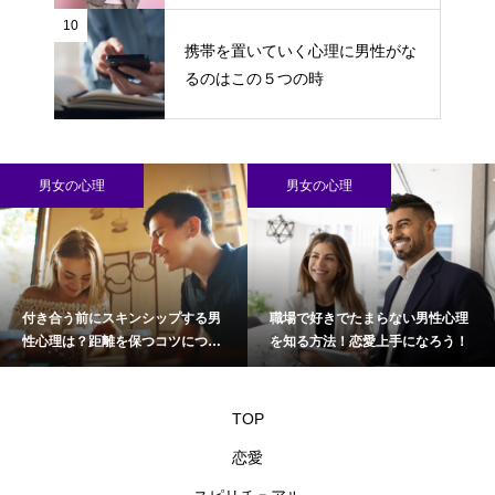
10
携帯を置いていく心理に男性がな
るのはこの５つの時
男女の心理
男女の心理
付き合う前にスキンシップする男
職場で好きでたまらない男性心理
性心理は？距離を保つコツについ
を知る方法！恋愛上手になろう！
て
TOP
恋愛