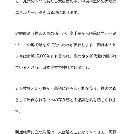
く、九州のヘソにあたる大自然の中、中央構造体の大地の
エネルギーが湧き出る地にあります。
健磐龍命（神武天皇の孫）が、高千穂から阿蘇に向かう途
中、この地で幣を立てたいわれが伝わります。御神木のヒ
ノキは命脈15,000年とも言われ、樹の命を10代受け継がれ
ているとされ、日本最古で神社の起源とも。
五百枝杉という枝が不思議に絡み合う杉が茂り、神宮の森
として圧倒される巨木の存在感と不思議な気を感じられま
す。
断崖絶壁に立つ鳥居は、人は通ることができません。阿蘇