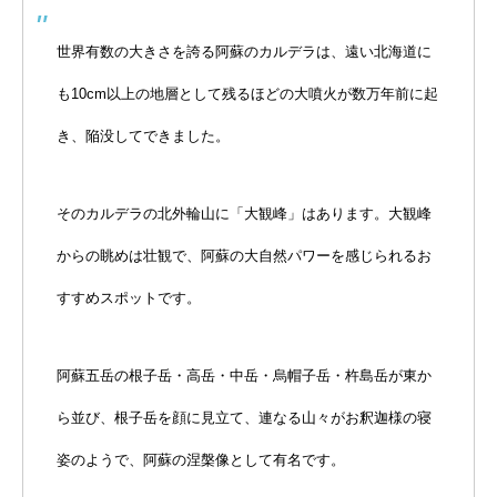
世界有数の大きさを誇る阿蘇のカルデラは、遠い北海道に
も10cm以上の地層として残るほどの大噴火が数万年前に起
き、陥没してできました。
そのカルデラの北外輪山に「大観峰」はあります。大観峰
からの眺めは壮観で、阿蘇の大自然パワーを感じられるお
すすめスポットです。
阿蘇五岳の根子岳・高岳・中岳・烏帽子岳・杵島岳が東か
ら並び、根子岳を顔に見立て、連なる山々がお釈迦様の寝
姿のようで、阿蘇の涅槃像として有名です。