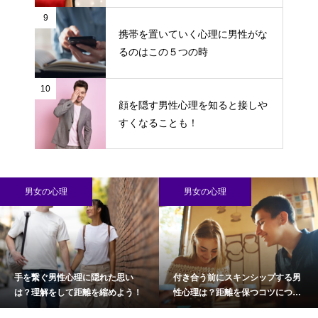
9
携帯を置いていく心理に男性がな
るのはこの５つの時
10
顔を隠す男性心理を知ると接しや
すくなることも！
男女の心理
男女の心理
手を繋ぐ男性心理に隠れた思い
付き合う前にスキンシップする男
は？理解をして距離を縮めよう！
性心理は？距離を保つコツについ
て