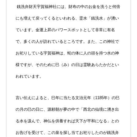
銭洗弁財天宇賀福神社には、財布の中のお金を洗うと何倍
にも増えて戻ってくるといわれる、霊水「銭洗水」が湧い
ています。金運上昇のパワースポットとして非常に有名
で、多くの人が訪れているところです。また、この神社で
お祀りしている宇賀福神は、蛇の体に人の頭を持つ水の神
様ですが、そのために巳（み）の日は霊験あらたかだとい
われています。
言い伝えによると、巳年に当たる文治元年（1185年）の巳
の月の巳の日に、源頼朝が夢の中で「西北の仙境に湧き出
る水を汲んで、神仏を供養すれば天下が平和になる」との
お告げを受けて、この泉を探し当てお祀りしたのが銭洗弁