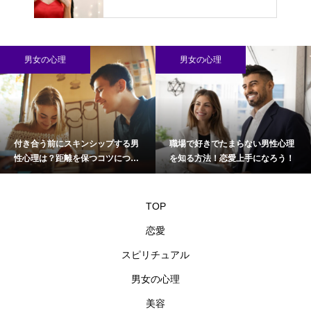
男女の心理
男女の心理
付き合う前にスキンシップする男
職場で好きでたまらない男性心理
性心理は？距離を保つコツについ
を知る方法！恋愛上手になろう！
て
TOP
恋愛
スピリチュアル
男女の心理
美容