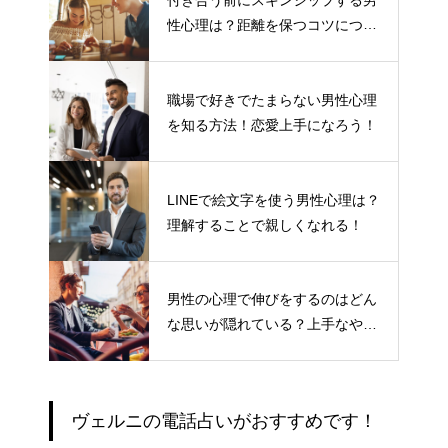
性心理は？距離を保つコツについ
て
職場で好きでたまらない男性心理
を知る方法！恋愛上手になろう！
LINEで絵文字を使う男性心理は？
理解することで親しくなれる！
男性の心理で伸びをするのはどん
な思いが隠れている？上手なやり
とりの仕方
ヴェルニの電話占いがおすすめです！