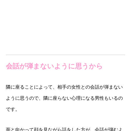
会話が弾まないように思うから
隣に座ることによって、相手の女性との会話が弾まない
ように思うので、隣に座らない心理になる男性もいるの
です。
面と向かって顔を見ながら話をした方が、会話が弾むよ