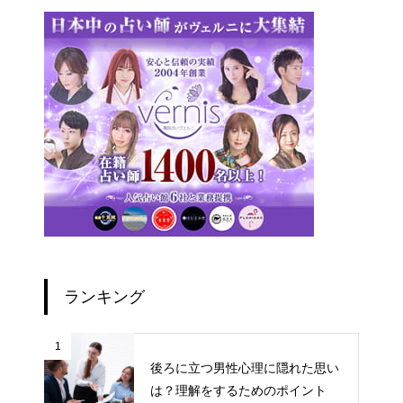
ランキング
1
後ろに立つ男性心理に隠れた思い
は？理解をするためのポイント