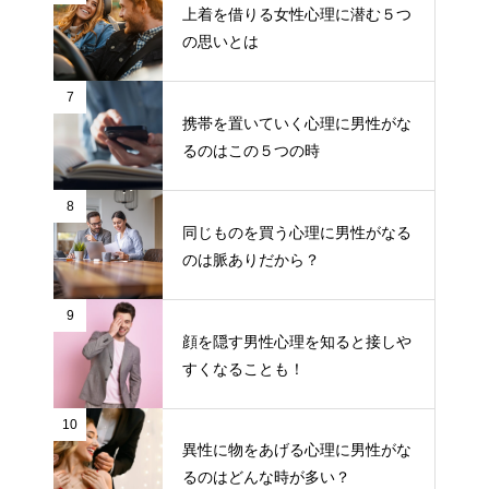
上着を借りる女性心理に潜む５つ
の思いとは
7
携帯を置いていく心理に男性がな
るのはこの５つの時
8
同じものを買う心理に男性がなる
のは脈ありだから？
9
顔を隠す男性心理を知ると接しや
すくなることも！
10
異性に物をあげる心理に男性がな
るのはどんな時が多い？