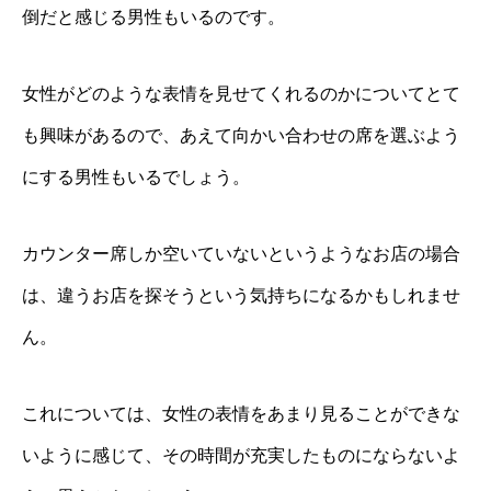
倒だと感じる男性もいるのです。
女性がどのような表情を見せてくれるのかについてとて
も興味があるので、あえて向かい合わせの席を選ぶよう
にする男性もいるでしょう。
カウンター席しか空いていないというようなお店の場合
は、違うお店を探そうという気持ちになるかもしれませ
ん。
これについては、女性の表情をあまり見ることができな
いように感じて、その時間が充実したものにならないよ