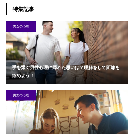
特集記事
男女の心理
手を繋ぐ男性心理に隠れた思いは？理解をして距離を
縮めよう！
男女の心理