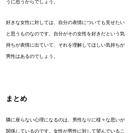
うに思うからでしょう。
好きな女性に対しては、自分の表情についても見せたい
と思うものなのです。自分がその女性を好きだという気
持ちが表情に出ていて、それを理解してほしい気持ちが
男性はあるのでしょう。
まとめ
隣に座らない心理になるのは、男性なりに様々な思いが
関係しているのです。女性が男性に対して望んでいるこ