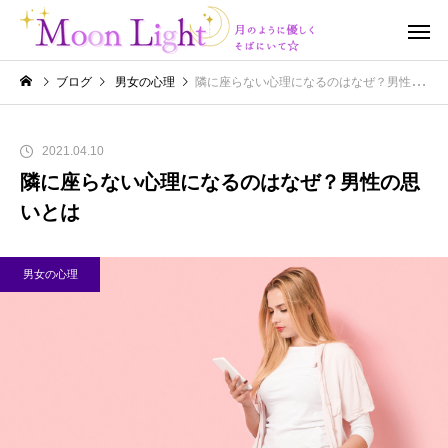
ブログ
男女の心理
隣に座らない心理になるのはなぜ？男性の思いとは
2021.04.10
隣に座らない心理になるのはなぜ？男性の思
いとは
男女の心理