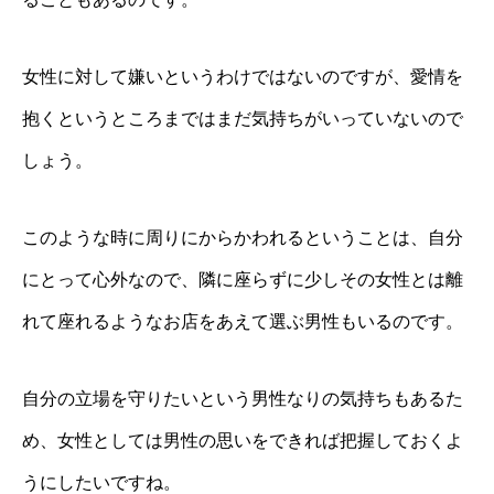
女性に対して嫌いというわけではないのですが、愛情を
抱くというところまではまだ気持ちがいっていないので
しょう。
このような時に周りにからかわれるということは、自分
にとって心外なので、隣に座らずに少しその女性とは離
れて座れるようなお店をあえて選ぶ男性もいるのです。
自分の立場を守りたいという男性なりの気持ちもあるた
め、女性としては男性の思いをできれば把握しておくよ
うにしたいですね。