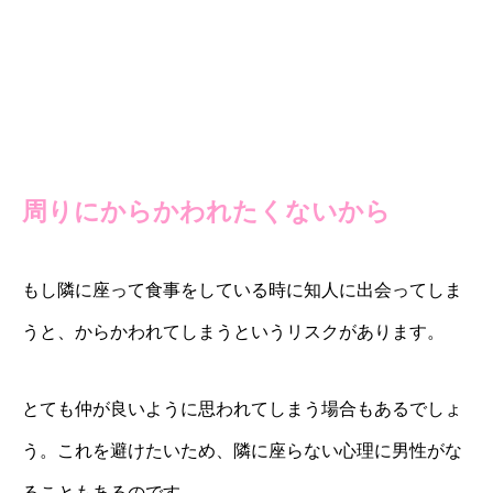
周りにからかわれたくないから
もし隣に座って食事をしている時に知人に出会ってしま
うと、からかわれてしまうというリスクがあります。
とても仲が良いように思われてしまう場合もあるでしょ
う。これを避けたいため、隣に座らない心理に男性がな
ることもあるのです。