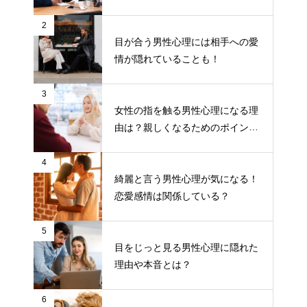
2
目が合う男性心理には相手への愛
情が隠れていることも！
3
女性の指を触る男性心理になる理
由は？親しくなるためのポイント
について
4
綺麗と言う男性心理が気になる！
恋愛感情は関係している？
5
目をじっと見る男性心理に隠れた
理由や本音とは？
6