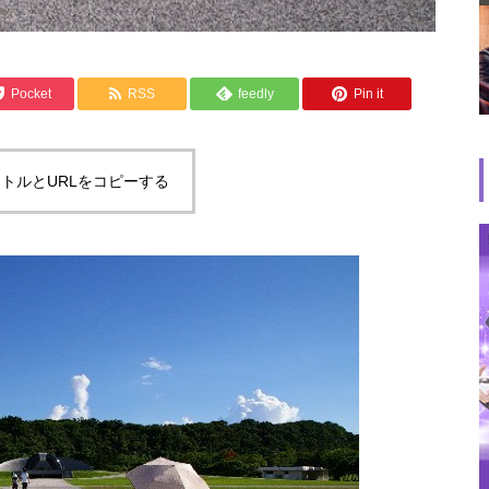
Pocket
RSS
feedly
Pin it
トルとURLをコピーする