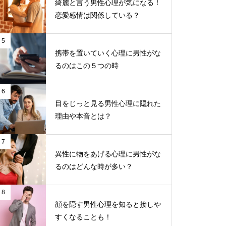
綺麗と言う男性心理が気になる！
恋愛感情は関係している？
5
携帯を置いていく心理に男性がな
るのはこの５つの時
6
目をじっと見る男性心理に隠れた
理由や本音とは？
7
異性に物をあげる心理に男性がな
るのはどんな時が多い？
8
顔を隠す男性心理を知ると接しや
すくなることも！