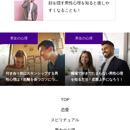
顔を隠す男性心理を知ると接しや
すくなることも！
男女の心理
男女の心理
付き合う前にスキンシップする男
職場で好きでたまらない男性心理
性心理は？距離を保つコツについ
を知る方法！恋愛上手になろう！
て
TOP
恋愛
スピリチュアル