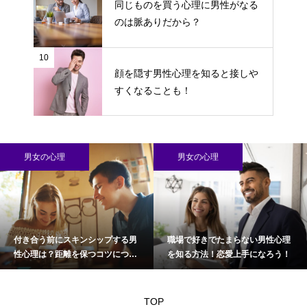
同じものを買う心理に男性がなる
のは脈ありだから？
10
顔を隠す男性心理を知ると接しや
すくなることも！
男女の心理
男女の心理
付き合う前にスキンシップする男
職場で好きでたまらない男性心理
性心理は？距離を保つコツについ
を知る方法！恋愛上手になろう！
て
TOP