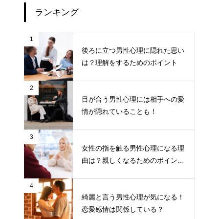
ランキング
1
後ろに立つ男性心理に隠れた思い
は？理解をするためのポイント
2
目が合う男性心理には相手への愛
情が隠れていることも！
3
女性の指を触る男性心理になる理
由は？親しくなるためのポイント
について
4
綺麗と言う男性心理が気になる！
恋愛感情は関係している？