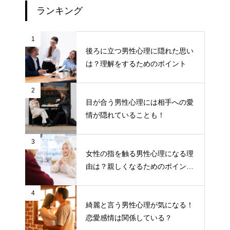
ランキング
1
後ろに立つ男性心理に隠れた思い
は？理解をするためのポイント
2
目が合う男性心理には相手への愛
情が隠れていることも！
3
女性の指を触る男性心理になる理
由は？親しくなるためのポイント
について
4
綺麗と言う男性心理が気になる！
恋愛感情は関係している？