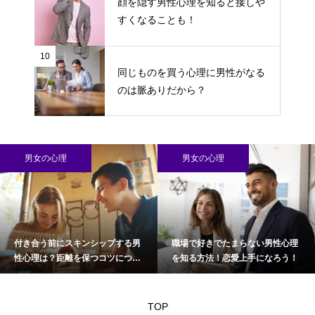
顔を隠す男性心理を知ると接しや
すくなることも！
10
同じものを買う心理に男性がなる
のは脈ありだから？
男女の心理
男女の心理
付き合う前にスキンシップする男
職場で好きでたまらない男性心理
性心理は？距離を保つコツについ
を知る方法！恋愛上手になろう！
て
TOP