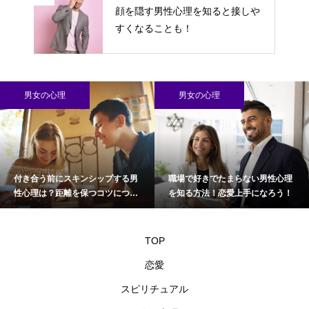
顔を隠す男性心理を知ると接しや
すくなることも！
男女の心理
男女の心理
付き合う前にスキンシップする男
職場で好きでたまらない男性心理
性心理は？距離を保つコツについ
を知る方法！恋愛上手になろう！
て
TOP
恋愛
スピリチュアル