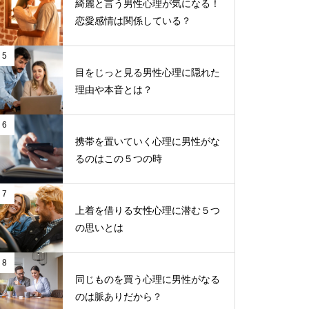
綺麗と言う男性心理が気になる！
恋愛感情は関係している？
5
目をじっと見る男性心理に隠れた
理由や本音とは？
6
携帯を置いていく心理に男性がな
るのはこの５つの時
7
上着を借りる女性心理に潜む５つ
の思いとは
8
同じものを買う心理に男性がなる
のは脈ありだから？