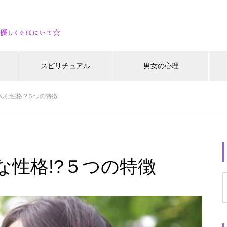
スピリチュアル
男女の心理
んな性格!?５つの特徴
な性格!?５つの特徴