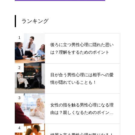
ランキング
1
後ろに立つ男性心理に隠れた思い
は？理解をするためのポイント
2
目が合う男性心理には相手への愛
情が隠れていることも！
3
女性の指を触る男性心理になる理
由は？親しくなるためのポイント
について
4