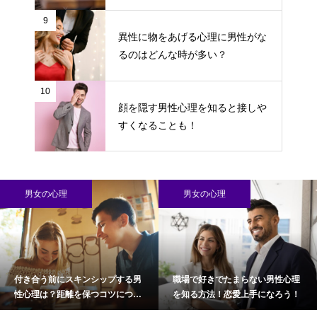
9
異性に物をあげる心理に男性がな
るのはどんな時が多い？
10
顔を隠す男性心理を知ると接しや
すくなることも！
男女の心理
男女の心理
付き合う前にスキンシップする男
職場で好きでたまらない男性心理
性心理は？距離を保つコツについ
を知る方法！恋愛上手になろう！
て