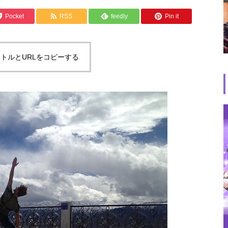
Pocket
RSS
feedly
Pin it
トルとURLをコピーする