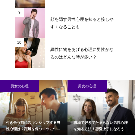
9
顔を隠す男性心理を知ると接しや
すくなることも！
10
異性に物をあげる心理に男性がな
るのはどんな時が多い？
男女の心理
男女の心理
付き合う前にスキンシップする男
職場で好きでたまらない男性心理
性心理は？距離を保つコツについ
を知る方法！恋愛上手になろう！