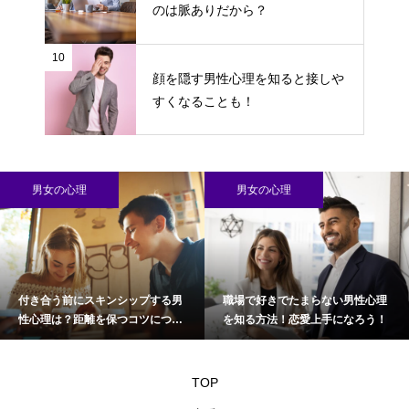
のは脈ありだから？
10
顔を隠す男性心理を知ると接しや
すくなることも！
男女の心理
男女の心理
付き合う前にスキンシップする男
職場で好きでたまらない男性心理
性心理は？距離を保つコツについ
を知る方法！恋愛上手になろう！
て
TOP