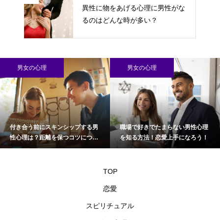
異性に物をあげる心理に男性がな
るのはどんな時が多い？
男女の心理
男女の心理
付き合う前にスキンシップする男
職場で好きでたまらない男性心理
性心理は？距離を保つコツについ
を知る方法！恋愛上手になろう！
て
TOP
恋愛
スピリチュアル