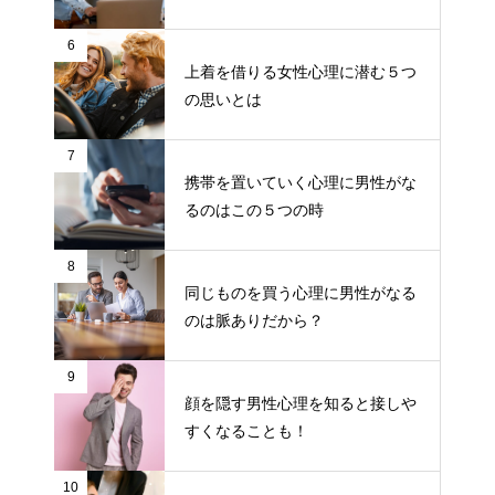
6
上着を借りる女性心理に潜む５つ
の思いとは
7
携帯を置いていく心理に男性がな
るのはこの５つの時
8
同じものを買う心理に男性がなる
のは脈ありだから？
9
顔を隠す男性心理を知ると接しや
すくなることも！
10