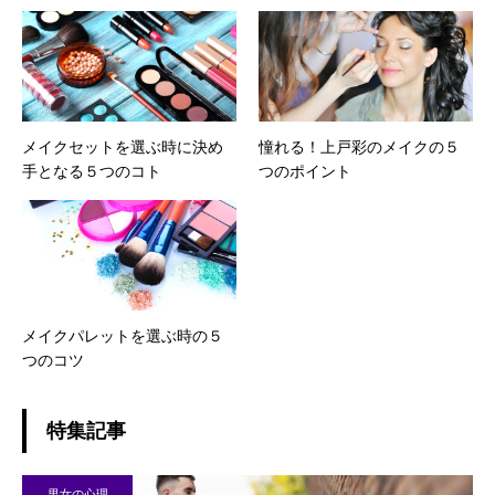
メイクセットを選ぶ時に決め
憧れる！上戸彩のメイクの５
手となる５つのコト
つのポイント
メイクパレットを選ぶ時の５
つのコツ
特集記事
男女の心理