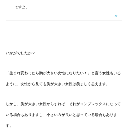
ですよ。
いかがでしたか？
「生まれ変わったら胸が大きい女性になりたい！」と言う女性もいる
ように、女性から見ても胸が大きい女性は羨ましく思えます。
しかし、胸が大きい女性からすれば、それがコンプレックスになって
いる場合もありますし、小さい方が良いと思っている場合もありま
す。