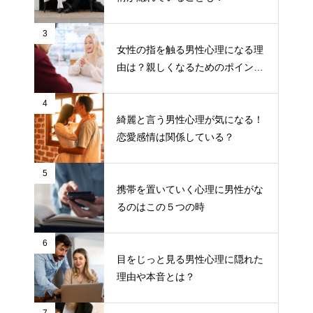
3
女性の指を触る男性心理になる理
由は？親しくなるためのポイント
について
4
綺麗と言う男性心理が気になる！
恋愛感情は関係している？
5
携帯を置いていく心理に男性がな
るのはこの５つの時
6
目をじっと見る男性心理に隠れた
理由や本音とは？
7