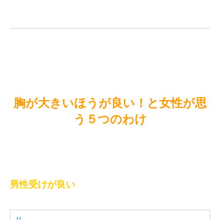
胸が大きいほうが良い！と女性が思
う５つのわけ
男性受けが良い