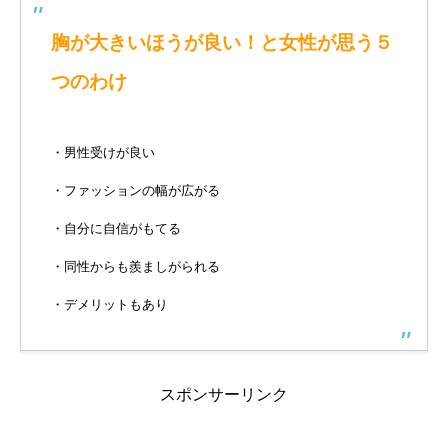
胸が大きいほうが良い！と女性が思う５
つのわけ
・男性受けが良い
・ファッションの幅が広がる
・自分に自信がもてる
・同性からも羨ましがられる
・デメリットもあり
スポンサーリンク