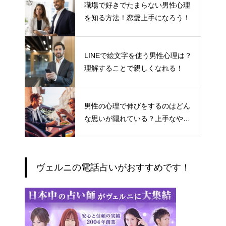
職場で好きでたまらない男性心理
を知る方法！恋愛上手になろう！
LINEで絵文字を使う男性心理は？
理解することで親しくなれる！
男性の心理で伸びをするのはどん
な思いが隠れている？上手なやり
とりの仕方
ヴェルニの電話占いがおすすめです！