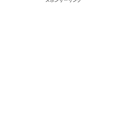
スポンサーリンク