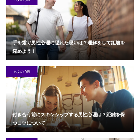
手を繋ぐ男性心理に隠れた思いは？理解をして距離を
縮めよう！
男女の心理
付き合う前にスキンシップする男性心理は？距離を保
つコツについて