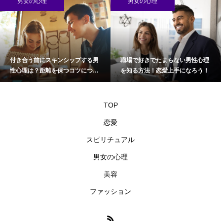
男女の心理
男女の心理
付き合う前にスキンシップする男
職場で好きでたまらない男性心理
性心理は？距離を保つコツについ
を知る方法！恋愛上手になろう！
て
TOP
恋愛
スピリチュアル
男女の心理
美容
ファッション