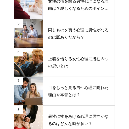
女性の指を触る男性心理になる理
由は？親しくなるためのポイント
について
5
同じものを買う心理に男性がなる
のは脈ありだから？
6
上着を借りる女性心理に潜む５つ
の思いとは
7
目をじっと見る男性心理に隠れた
理由や本音とは？
8
異性に物をあげる心理に男性がな
るのはどんな時が多い？