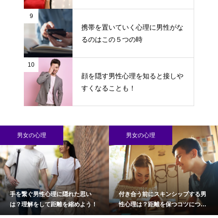
9
携帯を置いていく心理に男性がな
るのはこの５つの時
10
顔を隠す男性心理を知ると接しや
すくなることも！
男女の心理
男女の心理
手を繋ぐ男性心理に隠れた思い
付き合う前にスキンシップする男
は？理解をして距離を縮めよう！
性心理は？距離を保つコツについ
て