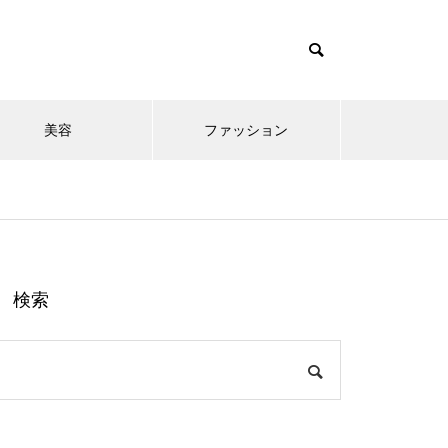
美容
ファッション
検索