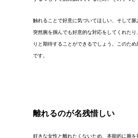
触れることで好意に気づいてほしい、そして脈
突然腕を掴んでも好意的な対応をしてくれたり
りと期待することができるでしょう。このため
です。
離れるのが名残惜しい
好きな女性と離れたくないため、本能的に腕を