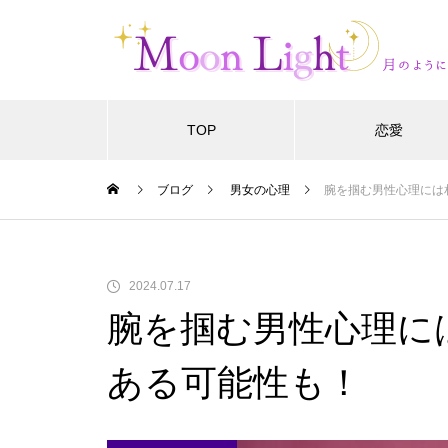
TOP
恋愛
ブログ
男女の心理
腕を掴む男性心理には
2024.07.17
腕を掴む男性心理に
ある可能性も！