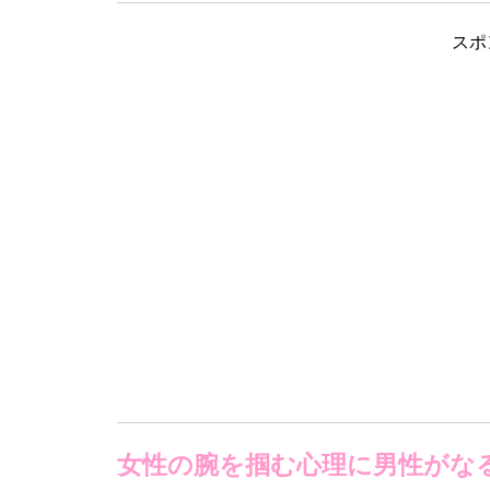
スポ
女性の腕を掴む心理に男性がな