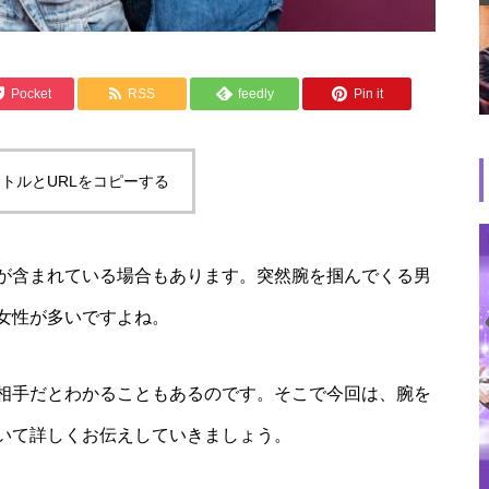
Pocket
RSS
feedly
Pin it
トルとURLをコピーする
が含まれている場合もあります。突然腕を掴んでくる男
女性が多いですよね。
相手だとわかることもあるのです。そこで今回は、腕を
いて詳しくお伝えしていきましょう。