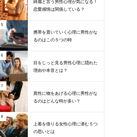
綺麗と言う男性心理が気になる！
恋愛感情は関係している？
5
携帯を置いていく心理に男性がな
るのはこの５つの時
6
目をじっと見る男性心理に隠れた
理由や本音とは？
7
異性に物をあげる心理に男性がな
るのはどんな時が多い？
8
上着を借りる女性心理に潜む５つ
の思いとは