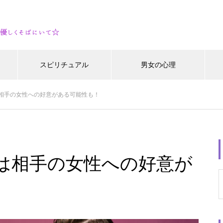
スピリチュアル
男女の心理
相手の女性への好意がある可能性も！
は相手の女性への好意が