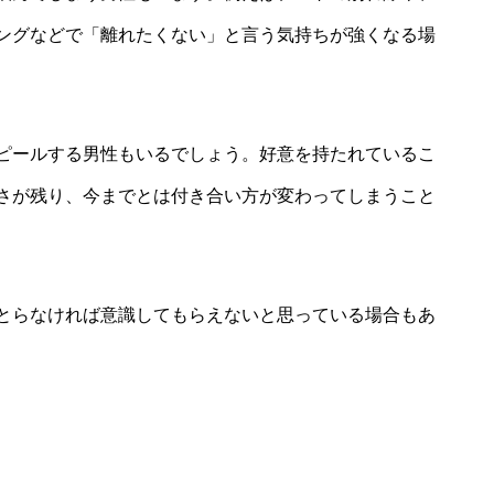
ングなどで「離れたくない」と言う気持ちが強くなる場
ピールする男性もいるでしょう。好意を持たれているこ
さが残り、今までとは付き合い方が変わってしまうこと
とらなければ意識してもらえないと思っている場合もあ