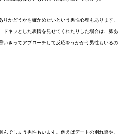
ありかどうかを確かめたいという男性心理もあります。
、ドキッとした表情を見せてくれたりした場合は、脈あ
思いきってアプローチして反応をうかがう男性もいるの
掴んでしまう男性もいます。例えばデートの別れ際や、