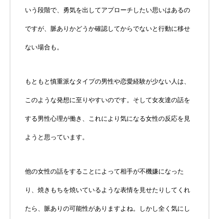
いう段階で、勇気を出してアプローチしたい思いはあるの
ですが、脈ありかどうか確認してからでないと行動に移せ
ない場合も。
もともと慎重派なタイプの男性や恋愛経験が少ない人は、
このような発想に至りやすいのです。そして女友達の話を
する男性心理が働き、これにより気になる女性の反応を見
ようと思っています。
他の女性の話をすることによって相手が不機嫌になった
り、焼きもちを焼いているような表情を見せたりしてくれ
たら、脈ありの可能性がありますよね。しかし全く気にし