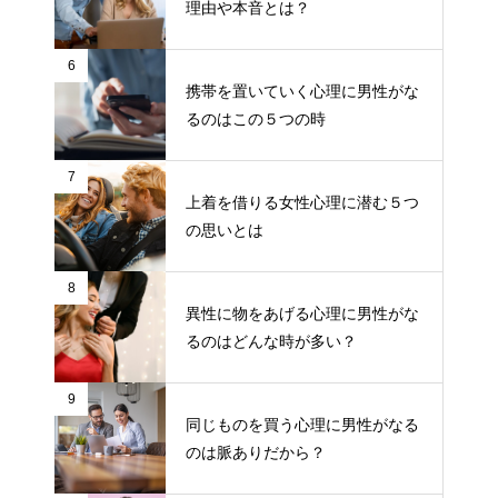
理由や本音とは？
6
携帯を置いていく心理に男性がな
るのはこの５つの時
7
上着を借りる女性心理に潜む５つ
の思いとは
8
異性に物をあげる心理に男性がな
るのはどんな時が多い？
9
同じものを買う心理に男性がなる
のは脈ありだから？