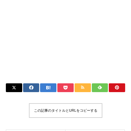
この記事のタイトルとURLをコピーする