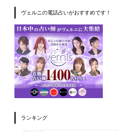
ヴェルニの電話占いがおすすめです！
ランキング