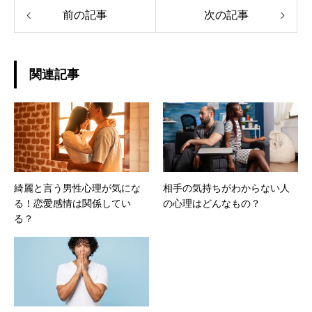
前の記事
次の記事
関連記事
綺麗と言う男性心理が気にな
相手の気持ちがわからない人
る！恋愛感情は関係してい
の心理はどんなもの？
る？