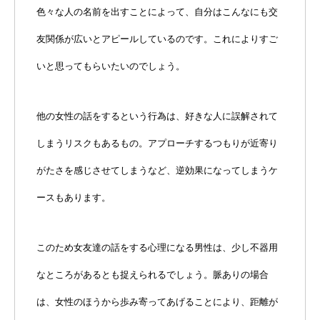
色々な人の名前を出すことによって、自分はこんなにも交
友関係が広いとアピールしているのです。これによりすご
いと思ってもらいたいのでしょう。
他の女性の話をするという行為は、好きな人に誤解されて
しまうリスクもあるもの。アプローチするつもりが近寄り
がたさを感じさせてしまうなど、逆効果になってしまうケ
ースもあります。
このため女友達の話をする心理になる男性は、少し不器用
なところがあるとも捉えられるでしょう。脈ありの場合
は、女性のほうから歩み寄ってあげることにより、距離が