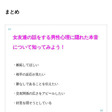
まとめ
女友達の話をする男性心理に隠れた本音
について知ってみよう！
・嫉妬してほしい
・相手の反応が見たい
・脈なしであることを伝えたい
・交友関係の広さをアピールしたい
・好意を隠そうとしている