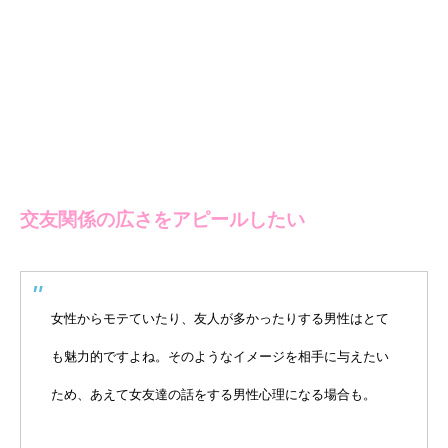
交友関係の広さをアピールしたい
女性からモテていたり、友人が多かったりする男性はとて
も魅力的ですよね。そのようなイメージを相手に与えたい
ため、あえて女友達の話をする男性心理になる場合も。