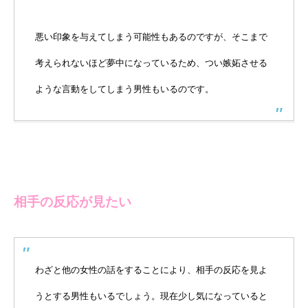
悪い印象を与えてしまう可能性もあるのですが、そこまで
考えられないほど夢中になっているため、つい嫉妬させる
ような言動をしてしまう男性もいるのです。
相手の反応が見たい
わざと他の女性の話をすることにより、相手の反応を見よ
うとする男性もいるでしょう。現在少し気になっていると