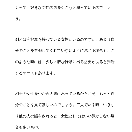
よって、好きな女性の気を引こうと思っているのでしょ
う。
例えば今好意を持っている女性がいるのですが、あまり自
分のことを意識してくれていないように感じる場合も。こ
のような時には、少し大胆な行動に出る必要があると判断
するケースもあります。
相手の女性を心から大切に思っているからこそ、もっと自
分のことを見てほしいのでしょう。二人でいる時にいきな
り他の人の話をされると、女性としてはいい気がしない場
合も多いもの。