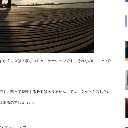
すか？キスは大事なコミュニケーションです。それなのに、いつで
です。黙って我慢する必要はありません。
では、女からキスしたい
はあるのでしょうか。
ンサーリンク