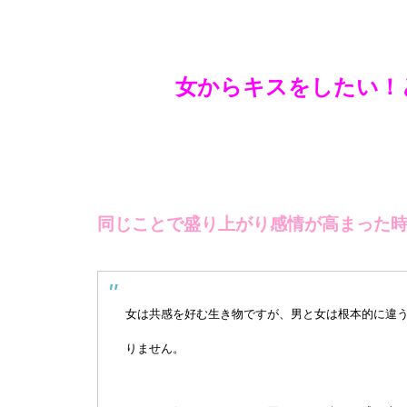
女からキスをしたい！
同じことで盛り上がり感情が高まった
女は共感を好む生き物ですが、男と女は根本的に違
りません。