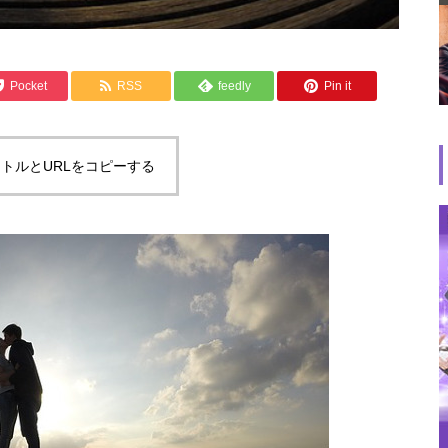
Pocket
RSS
feedly
Pin it
トルとURLをコピーする