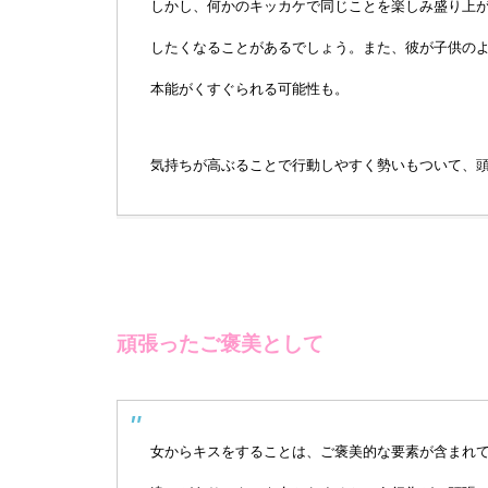
しかし、何かのキッカケで同じことを楽しみ盛り上
したくなることがあるでしょう。また、彼が子供の
本能がくすぐられる可能性も。
気持ちが高ぶることで行動しやすく勢いもついて、
頑張ったご褒美として
女からキスをすることは、ご褒美的な要素が含まれ