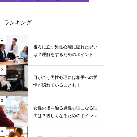
ランキング
1
後ろに立つ男性心理に隠れた思い
は？理解をするためのポイント
2
目が合う男性心理には相手への愛
情が隠れていることも！
3
女性の指を触る男性心理になる理
由は？親しくなるためのポイント
について
4