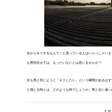
女からキスするなんて！と思っている人はいらっしゃいま
も男性任せでは、もったいないとは思いませんか？
女も男と同じように「キスしたい」という瞬間があるはず
と感じる時とは、どのような時でしょうか。男と女に違い
スポ