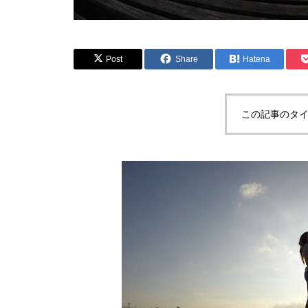
Post
Share
Hatena
この記事のタイ