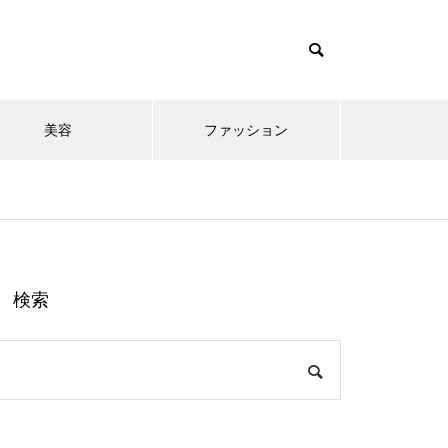
美容
ファッション
検索