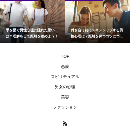
手を繋ぐ男性心理に隠れた思い
付き合う前にスキンシップする男
は？理解をして距離を縮めよう！
性心理は？距離を保つコツについ
て
TOP
恋愛
スピリチュアル
男女の心理
美容
ファッション