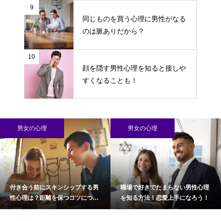
9
同じものを買う心理に男性がなる
のは脈ありだから？
10
顔を隠す男性心理を知ると接しや
すくなることも！
男女の心理
男女の心理
付き合う前にスキンシップする男
職場で好きでたまらない男性心理
性心理は？距離を保つコツについ
を知る方法！恋愛上手になろう！
て