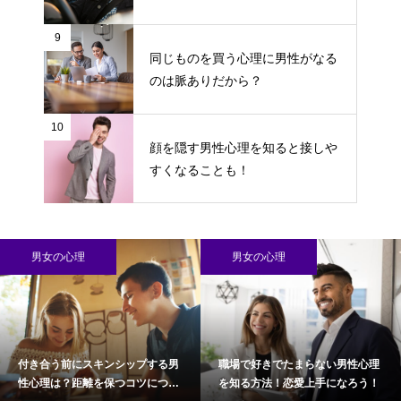
9
同じものを買う心理に男性がなる
のは脈ありだから？
10
顔を隠す男性心理を知ると接しや
すくなることも！
男女の心理
男女の心理
付き合う前にスキンシップする男
職場で好きでたまらない男性心理
性心理は？距離を保つコツについ
を知る方法！恋愛上手になろう！