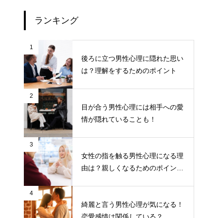
ランキング
1
後ろに立つ男性心理に隠れた思い
は？理解をするためのポイント
2
目が合う男性心理には相手への愛
情が隠れていることも！
3
女性の指を触る男性心理になる理
由は？親しくなるためのポイント
について
4
綺麗と言う男性心理が気になる！
恋愛感情は関係している？