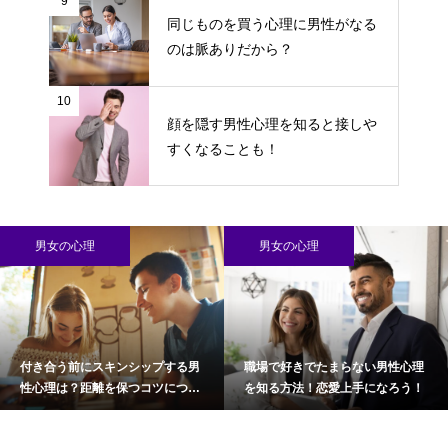
9
同じものを買う心理に男性がなる
のは脈ありだから？
10
顔を隠す男性心理を知ると接しや
すくなることも！
男女の心理
男女の心理
付き合う前にスキンシップする男
職場で好きでたまらない男性心理
性心理は？距離を保つコツについ
を知る方法！恋愛上手になろう！
て