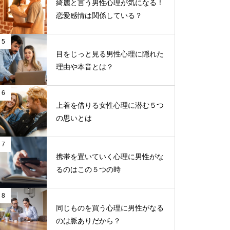
綺麗と言う男性心理が気になる！
恋愛感情は関係している？
5
目をじっと見る男性心理に隠れた
理由や本音とは？
6
上着を借りる女性心理に潜む５つ
の思いとは
7
携帯を置いていく心理に男性がな
るのはこの５つの時
8
同じものを買う心理に男性がなる
のは脈ありだから？