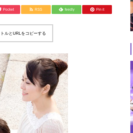
Pocket
RSS
feedly
Pin it
トルとURLをコピーする