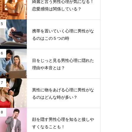
綺麗と言う男性心理が気になる！
恋愛感情は関係している？
5
携帯を置いていく心理に男性がな
るのはこの５つの時
6
目をじっと見る男性心理に隠れた
理由や本音とは？
7
異性に物をあげる心理に男性がな
るのはどんな時が多い？
8
顔を隠す男性心理を知ると接しや
すくなることも！