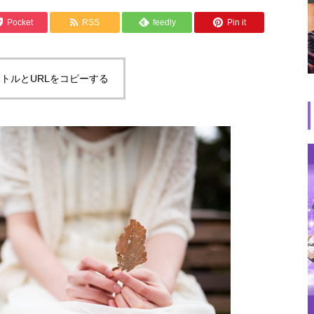
Pocket
RSS
feedly
Pin it
トルとURLをコピーする