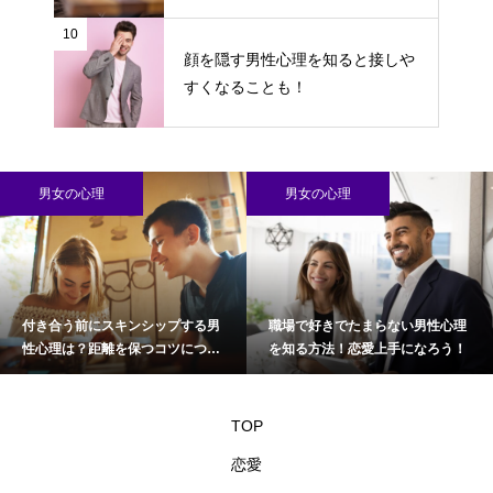
10
顔を隠す男性心理を知ると接しや
すくなることも！
男女の心理
男女の心理
付き合う前にスキンシップする男
職場で好きでたまらない男性心理
性心理は？距離を保つコツについ
を知る方法！恋愛上手になろう！
て
TOP
恋愛