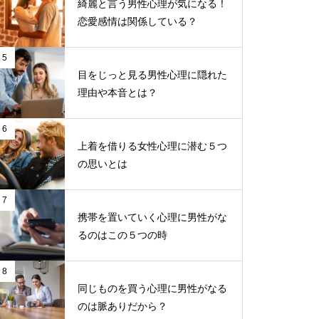
綺麗と言う男性心理が気になる！
恋愛感情は関係している？
5
目をじっと見る男性心理に隠れた
理由や本音とは？
6
上着を借りる女性心理に潜む５つ
の思いとは
7
携帯を置いていく心理に男性がな
るのはこの５つの時
8
同じものを買う心理に男性がなる
のは脈ありだから？