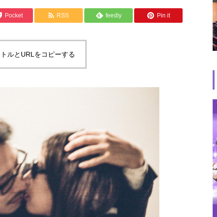
Pocket
RSS
feedly
Pin it
トルとURLをコピーする