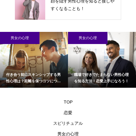
顔を隠す男性心理を知ると接しや
すくなることも！
男女の心理
男女の心理
付き合う前にスキンシップする男
職場で好きでたまらない男性心理
性心理は？距離を保つコツについ
を知る方法！恋愛上手になろう！
て
TOP
恋愛
スピリチュアル
男女の心理