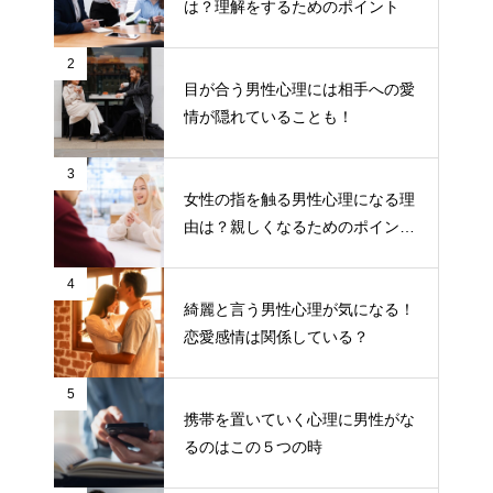
は？理解をするためのポイント
2
目が合う男性心理には相手への愛
情が隠れていることも！
3
女性の指を触る男性心理になる理
由は？親しくなるためのポイント
について
4
綺麗と言う男性心理が気になる！
恋愛感情は関係している？
5
携帯を置いていく心理に男性がな
るのはこの５つの時