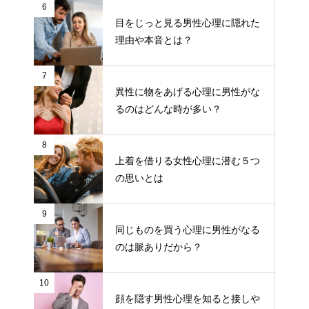
6
目をじっと見る男性心理に隠れた
理由や本音とは？
7
異性に物をあげる心理に男性がな
るのはどんな時が多い？
8
上着を借りる女性心理に潜む５つ
の思いとは
9
同じものを買う心理に男性がなる
のは脈ありだから？
10
顔を隠す男性心理を知ると接しや