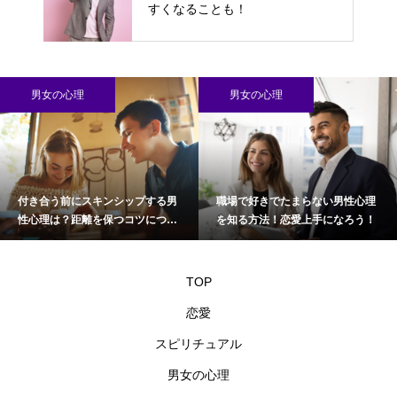
すくなることも！
男女の心理
男女の心理
付き合う前にスキンシップする男
職場で好きでたまらない男性心理
性心理は？距離を保つコツについ
を知る方法！恋愛上手になろう！
て
TOP
恋愛
スピリチュアル
男女の心理