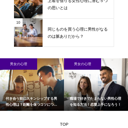
上着を借りる女性心理に潜む５つ
の思いとは
10
同じものを買う心理に男性がなる
のは脈ありだから？
男女の心理
男女の心理
付き合う前にスキンシップする男
職場で好きでたまらない男性心理
性心理は？距離を保つコツについ
を知る方法！恋愛上手になろう！
て
TOP