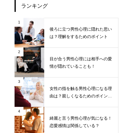
ランキング
1
後ろに立つ男性心理に隠れた思い
は？理解をするためのポイント
2
目が合う男性心理には相手への愛
情が隠れていることも！
3
女性の指を触る男性心理になる理
由は？親しくなるためのポイント
について
4
綺麗と言う男性心理が気になる！
恋愛感情は関係している？