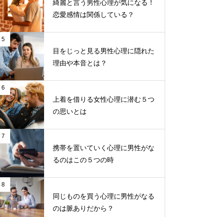
綺麗と言う男性心理が気になる！
恋愛感情は関係している？
5
目をじっと見る男性心理に隠れた
理由や本音とは？
6
上着を借りる女性心理に潜む５つ
の思いとは
7
携帯を置いていく心理に男性がな
るのはこの５つの時
8
同じものを買う心理に男性がなる
のは脈ありだから？