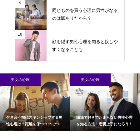
9
同じものを買う心理に男性がなる
のは脈ありだから？
10
顔を隠す男性心理を知ると接しや
すくなることも！
男女の心理
男女の心理
付き合う前にスキンシップする男
職場で好きでたまらない男性心理
性心理は？距離を保つコツについ
を知る方法！恋愛上手になろう！
て