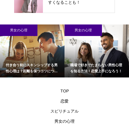
すくなることも！
男女の心理
男女の心理
付き合う前にスキンシップする男
職場で好きでたまらない男性心理
性心理は？距離を保つコツについ
を知る方法！恋愛上手になろう！
て
TOP
恋愛
スピリチュアル
男女の心理