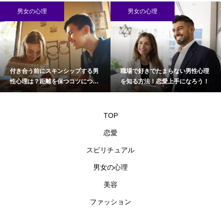
男女の心理
男女の心理
付き合う前にスキンシップする男
職場で好きでたまらない男性心理
性心理は？距離を保つコツについ
を知る方法！恋愛上手になろう！
て
TOP
恋愛
スピリチュアル
男女の心理
美容
ファッション