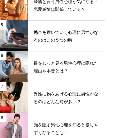
綺麗と言う男性心理が気になる！
恋愛感情は関係している？
5
携帯を置いていく心理に男性がな
るのはこの５つの時
6
目をじっと見る男性心理に隠れた
理由や本音とは？
7
異性に物をあげる心理に男性がな
るのはどんな時が多い？
8
顔を隠す男性心理を知ると接しや
すくなることも！