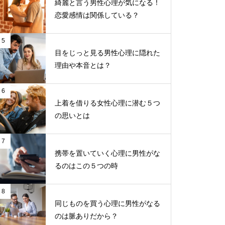
綺麗と言う男性心理が気になる！
恋愛感情は関係している？
5
目をじっと見る男性心理に隠れた
理由や本音とは？
6
上着を借りる女性心理に潜む５つ
の思いとは
7
携帯を置いていく心理に男性がな
るのはこの５つの時
8
同じものを買う心理に男性がなる
のは脈ありだから？