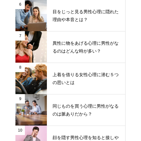
6
目をじっと見る男性心理に隠れた
理由や本音とは？
7
異性に物をあげる心理に男性がな
るのはどんな時が多い？
8
上着を借りる女性心理に潜む５つ
の思いとは
9
同じものを買う心理に男性がなる
のは脈ありだから？
10
顔を隠す男性心理を知ると接しや