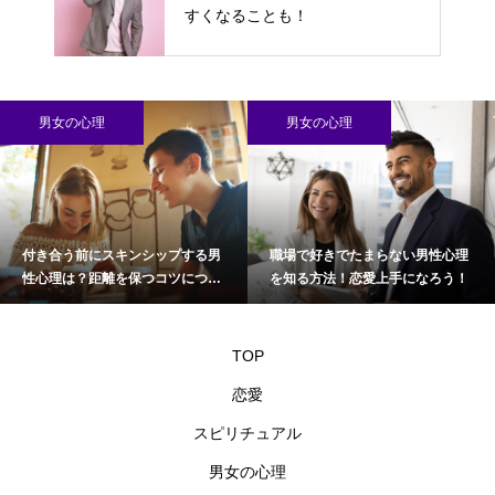
すくなることも！
男女の心理
男女の心理
付き合う前にスキンシップする男
職場で好きでたまらない男性心理
性心理は？距離を保つコツについ
を知る方法！恋愛上手になろう！
て
TOP
恋愛
スピリチュアル
男女の心理