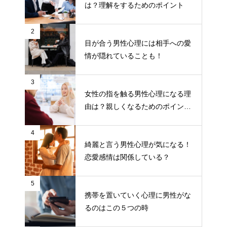
は？理解をするためのポイント
2
目が合う男性心理には相手への愛
情が隠れていることも！
3
女性の指を触る男性心理になる理
由は？親しくなるためのポイント
について
4
綺麗と言う男性心理が気になる！
恋愛感情は関係している？
5
携帯を置いていく心理に男性がな
るのはこの５つの時