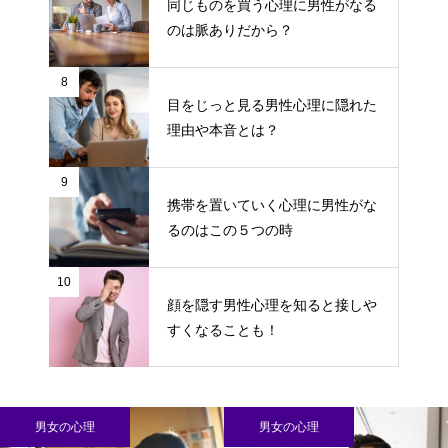
同じものを買う心理に男性がなる
のは脈ありだから？
8
目をじっと見る男性心理に隠れた
理由や本音とは？
9
携帯を置いていく心理に男性がな
るのはこの５つの時
10
顔を隠す男性心理を知ると接しや
すくなることも！
男女の心理
男女の心理