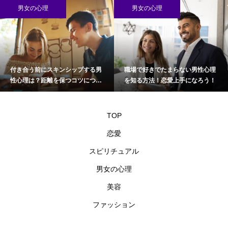
男女の心理
男女の心理
付き合う前にスキンシップする男
職場で好きでたまらない男性心理
性心理は？距離を保つコツについ
を知る方法！恋愛上手になろう！
て
TOP
恋愛
スピリチュアル
男女の心理
美容
ファッション