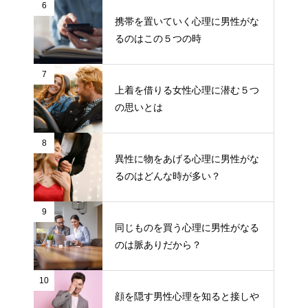
6
携帯を置いていく心理に男性がな
るのはこの５つの時
7
上着を借りる女性心理に潜む５つ
の思いとは
8
異性に物をあげる心理に男性がな
るのはどんな時が多い？
9
同じものを買う心理に男性がなる
のは脈ありだから？
10
顔を隠す男性心理を知ると接しや