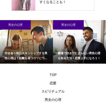
すくなることも！
男女の心理
男女の心理
付き合う前にスキンシップする男
職場で好きでたまらない男性心理
性心理は？距離を保つコツについ
を知る方法！恋愛上手になろう！
て
TOP
恋愛
スピリチュアル
男女の心理