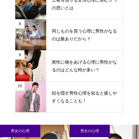
上着を借りる女性心理に潜む５つ
の思いとは
8
同じものを買う心理に男性がなる
のは脈ありだから？
9
異性に物をあげる心理に男性がな
るのはどんな時が多い？
10
顔を隠す男性心理を知ると接しや
すくなることも！
男女の心理
男女の心理