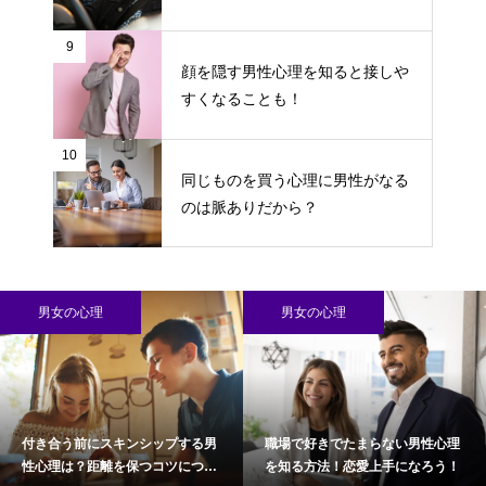
9
顔を隠す男性心理を知ると接しや
すくなることも！
10
同じものを買う心理に男性がなる
のは脈ありだから？
男女の心理
男女の心理
付き合う前にスキンシップする男
職場で好きでたまらない男性心理
性心理は？距離を保つコツについ
を知る方法！恋愛上手になろう！