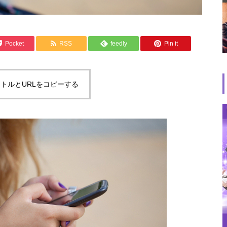
Pocket
RSS
feedly
Pin it
トルとURLをコピーする