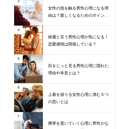
3
女性の指を触る男性心理になる理
由は？親しくなるためのポイント
について
4
綺麗と言う男性心理が気になる！
恋愛感情は関係している？
5
目をじっと見る男性心理に隠れた
理由や本音とは？
6
上着を借りる女性心理に潜む５つ
の思いとは
7
携帯を置いていく心理に男性がな