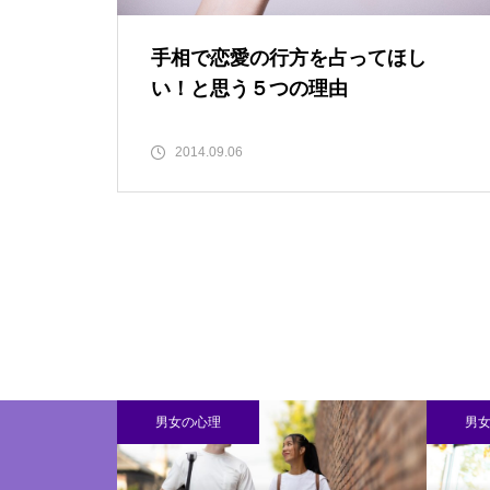
手相で恋愛の行方を占ってほし
い！と思う５つの理由
2014.09.06
男女の心理
男