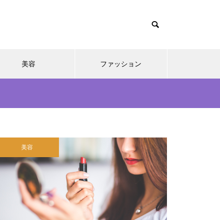
美容
ファッション
美容