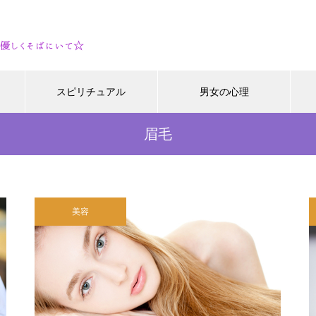
スピリチュアル
男女の心理
眉毛
美容