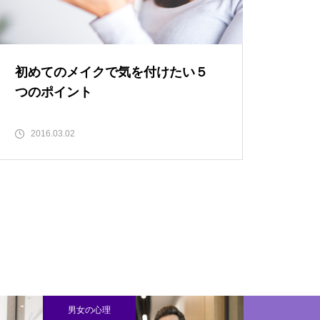
初めてのメイクで気を付けたい５
つのポイント
2016.03.02
男女の心理
男