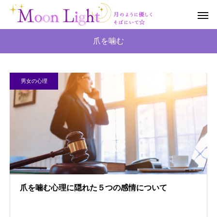
爪を噛む
男女の心理
爪を噛む心理に隠れた５つの感情について